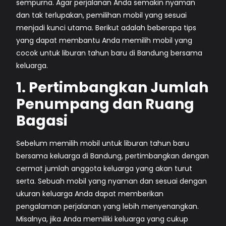
sempurna. Agar perjalanan Anda semakin nyaman
dan tak terlupakan, pemilihan mobil yang sesuai
menjadi kunci utama. Berikut adalah beberapa tips
yang dapat membantu Anda memilih mobil yang
cocok untuk liburan tahun baru di Bandung bersama
keluarga.
1. Pertimbangkan Jumlah
Penumpang dan Ruang
Bagasi
Sebelum memilih mobil untuk liburan tahun baru
bersama keluarga di Bandung, pertimbangkan dengan
cermat jumlah anggota keluarga yang akan turut
serta. Sebuah mobil yang nyaman dan sesuai dengan
ukuran keluarga Anda dapat memberikan
pengalaman perjalanan yang lebih menyenangkan.
Misalnya, jika Anda memiliki keluarga yang cukup