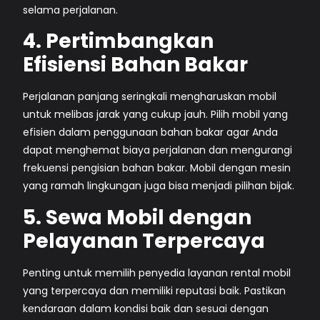
selama perjalanan.
4. Pertimbangkan
Efisiensi Bahan Bakar
Perjalanan panjang seringkali mengharuskan mobil
untuk melibas jarak yang cukup jauh. Pilih mobil yang
efisien dalam penggunaan bahan bakar agar Anda
dapat menghemat biaya perjalanan dan mengurangi
frekuensi pengisian bahan bakar. Mobil dengan mesin
yang ramah lingkungan juga bisa menjadi pilihan bijak.
5. Sewa Mobil dengan
Pelayanan Terpercaya
Penting untuk memilih penyedia layanan rental mobil
yang terpercaya dan memiliki reputasi baik. Pastikan
kendaraan dalam kondisi baik dan sesuai dengan