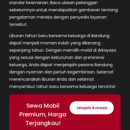
standar keamanan. Baca ulasan pelanggan
sebelumnya untuk mendapatkan gambaran tentang
pengalaman mereka dengan penyedia layanan
tersebut.
Liburan tahun baru bersama keluarga di Bandung
dapat menjadi momen indah yang dikenang
sepanjang tahun. Dengan memilih mobil di
Arkayasa
yang sesuai dengan kebutuhan dan preferensi
keluarga, Anda dapat menjelajahi pesona Bandung
dengan nyaman dan penuh kegembiraan. Selamat
merencanakan liburan Anda dan selamat
menyambut tahun baru bersama keluarga tercinta!
Sewa Mobil
Jelajahi Armada
Premium, Harga
Terjangkau!