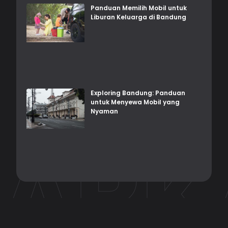
Panduan Memilih Mobil untuk
Liburan Keluarga di Bandung
Exploring Bandung: Panduan
untuk Menyewa Mobil yang
Nyaman
ARK