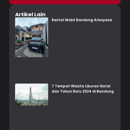
Artikel Lain
Rental Mobil Bandung Arkayasa
7 Tempat Wisata Liburan Natal
dan Tahun Baru 2024 di Bandung