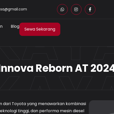
KAY
asa@gmail.com
an
Blog
Sewa Sekarang
KAY
Innova Reborn AT 202
m dari Toyota yang menawarkan kombinasi
eknologi tinggi, dan performa mesin diesel