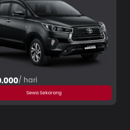
.000
/ hari
Sewa Sekarang