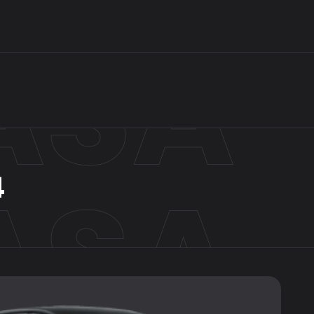
ASA
ASA
4