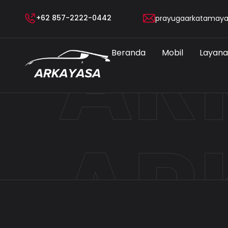
+62 857-2222-0442
AR
prayugaarkatamay
Beranda
Mobil
Layan
AR