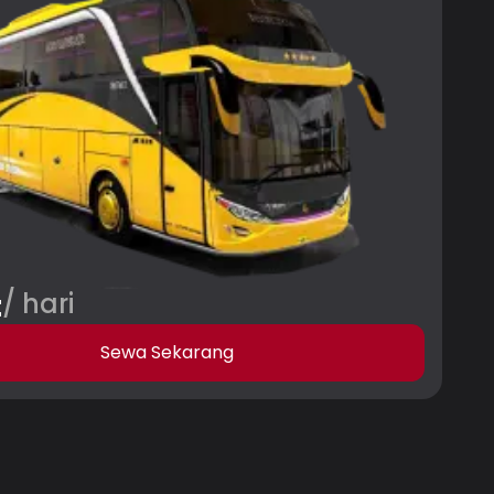
t
/ hari
Sewa Sekarang