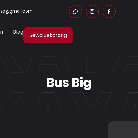
KAY
asa@gmail.com
an
Blog
Sewa Sekarang
KAY
Bus Big