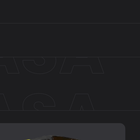
ASA
ASA