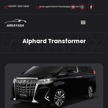
ARK
+62 857-2222-0442
prayugaarkatamayasa@gmail.com
ARK
Alphard Transformer