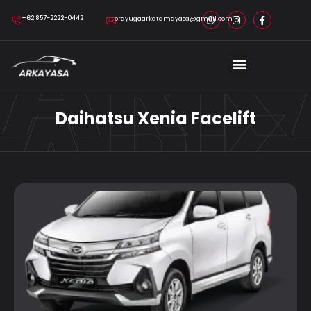
ARK
+62 857-2222-0442
prayugaarkatamayasa@gmail.com
ARK
Daihatsu Xenia Facelift