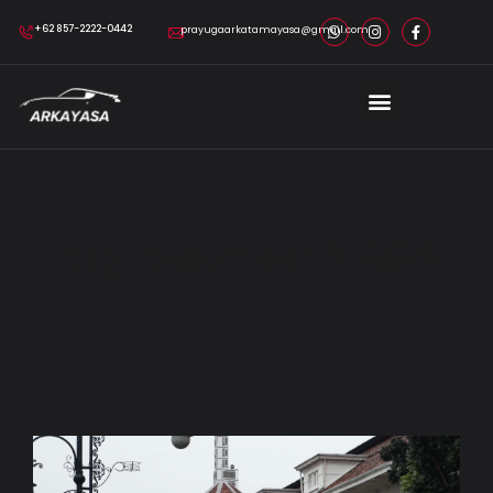
+62 857-2222-0442
prayugaarkatamayasa@gmail.com
Day: Desember 13, 2023